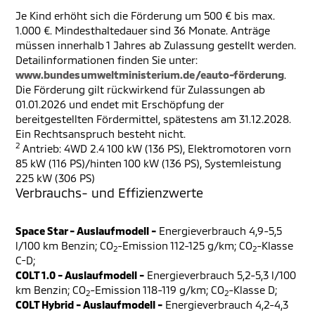
Je Kind erhöht sich die Förderung um 500 € bis max.
1.000 €. Mindesthaltedauer sind 36 Monate. Anträge
müssen innerhalb 1 Jahres ab Zulassung gestellt werden.
Detailinformationen finden Sie unter:
www.bundesumweltministerium.de/eauto-förderung
.
Die Förderung gilt rückwirkend für Zulassungen ab
01.01.2026 und endet mit Erschöpfung der
bereitgestellten Fördermittel, spätestens am 31.12.2028.
Ein Rechtsanspruch besteht nicht.
2
Antrieb: 4WD 2.4 100 kW (136 PS), Elektromotoren vorn
85 kW (116 PS)/hinten 100 kW (136 PS), Systemleistung
225 kW (306 PS)
Verbrauchs- und Effizienzwerte
Space Star - Auslaufmodell -
Energieverbrauch 4,9-5,5
l/100 km Benzin; CO
-Emission 112-125 g/km; CO
-Klasse
2
2
C-D;
COLT 1.0 - Auslaufmodell -
Energieverbrauch 5,2-5,3 l/100
km Benzin; CO
-Emission 118-119 g/km; CO
-Klasse D;
2
2
COLT Hybrid - Auslaufmodell -
Energieverbrauch 4,2-4,3