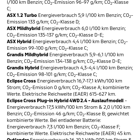
l/100 km Benzin; CO
-Emission 96-97 g/km; CO
-Klasse
2
2
C;
ASX 1.2 Turbo
Energieverbrauch 5,9 l/100 km Benzin; CO
-
2
Emission 133 g/km; CO
-Klasse D;
2
ASX Mildhybrid
Energieverbrauch 6,0 l/100 km Benzin;
CO
-Emission 135-137 g/km; CO
-Klasse D-E;
2
2
ASX Hybrid
Energieverbrauch 4,4 l/100 km Benzin; CO
-
2
Emission 99-100 g/km; CO
-Klasse C;
2
Grandis Mildhybrid
Energieverbrauch 5,9-6,1 l/100 km
Benzin; CO
-Emission 134-138 g/km; CO
-Klasse D-E;
2
2
Grandis Hybrid
Energieverbrauch 4,3-4,4 l/100 km Benzin;
CO
-Emission 98-101 g/km; CO
-Klasse C;
2
2
Eclipse Cross
Energieverbrauch 16,7-17,1 kWh/100 km
Strom; CO
-Emission 0 g/km; CO
-Klasse A; kombinierte
2
2
Werte. Elektrische Reichweite (EAER) 615-627 km.
Eclipse Cross Plug-in Hybrid 4WD 2.4 - Auslaufmodell
-
Energieverbrauch 17,5 kWh/100 km Strom & 2,0 l/100 km
Benzin; CO
-Emission 46 g/km; CO
-Klasse B; gewichtet
2
2
kombinierte Werte. Bei entladener Batterie:
Energieverbrauch 7,3 l/100 km Benzin; CO
-Klasse F;
2
kombinierte Werte. Elektrische Reichweite (EAER) 45 km.
Outlander
Energieverbrauch 16-19,1 kWh/100 km Strom &