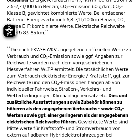
2,6-2,7 l/100 km Benzin; CO
-Emission 60 g/km; CO
-
2
2
Klasse B; gewichtet kombinierte Werte. Bei entladener
Batterie: Energieverbrauch 6,8-7,1 l/100km Benzin; CO
-
2
Klasse E-F; kombinierte Werte. Elektrische Reichweite
**
(EAER) 83-85 km.
**
Die nach PKW-EnVKV angegebenen offiziellen Werte zu
Verbrauch und CO₂-Emission sowie ggf. Angaben zur
Reichweite wurden nach dem vorgeschriebenen
Messverfahren WLTP ermittelt. Die tatsächlichen Werte
zum Verbrauch elektrischer Energie / Kraftstoff, ggf. zur
Reichweite und den CO₂-Emissionen hängen ab von
individueller Fahrweise, Straßen-, Verkehrs- und
Wetterbedingungen, Klimaanlageneinsatz etc.
Dies und
zusätzliche Ausstattungen sowie Zubehör können zu
höheren als den angegebenen Verbrauchs- sowie CO₂-
Werten sowie ggf. einer geringeren als der angegebenen
elektrischen Reichweite führen.
Gewichtete Werte sind
Mittelwerte für Kraftstoff- und Stromverbrauch von
extern aufladbaren Hybridelektrofahrzeugen bei